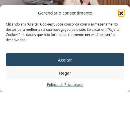
Gerenciar o consentimento
Clicando em “Aceitar Cookies”, você concorda com o armazenamento
destes para melhoria na sua navegação pelo site. Se clicar em “Rejeitar
Cookies”, os dados que não forem estristamente necessários serão
SOBRE NÓS
desativados.
Por que integrar a
neurologia à vida?
Aceitar
Negar
Porque unimos os princípios e conhecimentos da
neurologia a diversas especialidades médicas,
Politica de Privacidade
trabalhando de forma integrada para oferecer
diagnósticos mais precisos e tratamentos realmente
eficazes.